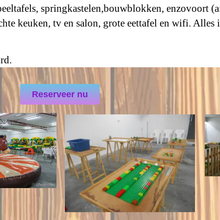
peel
tafels
, springkastelen,
bouwblokken
, enzovoort (
hte keuken, tv en salon, grote eettafel en wifi. Alles 
rd.
Reserveer nu